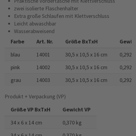
Praktische Vordertasche mit Klettverschluss
zwei isolierte Flaschenhalter
Extra große Schlaufen mit Klettverschluss
Leicht abwaschbar
Wasserabweisend
Farbe
Art. Nr.
Größe BxTxH
Gewic
blau
14001
30,5 x 10,5 x 16 cm
0,292 
pink
14002
30,5 x 10,5 x 16 cm
0,292 
grau
14003
30,5 x 10,5 x 16 cm
0,292 
Produkt + Verpackung (VP)
Größe VP BxTxH
Gewicht VP
34 x 6 x 14 cm
0,370 kg
34 x 6 x 14 cm
0,370 kg