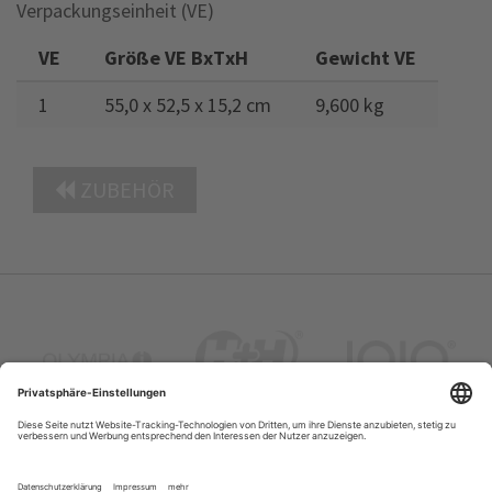
Verpackungseinheit (VE)
VE
Größe VE BxTxH
Gewicht VE
1
55,0 x 52,5 x 15,2 cm
9,600 kg
ZUBEHÖR