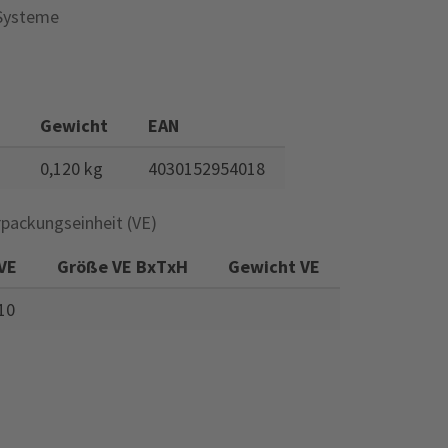
-Systeme
Gewicht
EAN
0,120 kg
4030152954018
rpackungseinheit (VE)
VE
Größe VE BxTxH
Gewicht VE
10