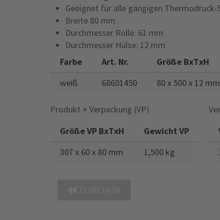
Geeignet für alle gängigen Thermodruck
Breite 80 mm
Durchmesser Rolle: 61 mm
Durchmesser Hülse: 12 mm
Farbe
Art. Nr.
Größe BxTxH
weiß
68601450
80 x 500 x 12 mm
Produkt + Verpackung (VP)
Ve
Größe VP BxTxH
Gewicht VP
307 x 60 x 80 mm
1,500 kg
ZUBEHÖR