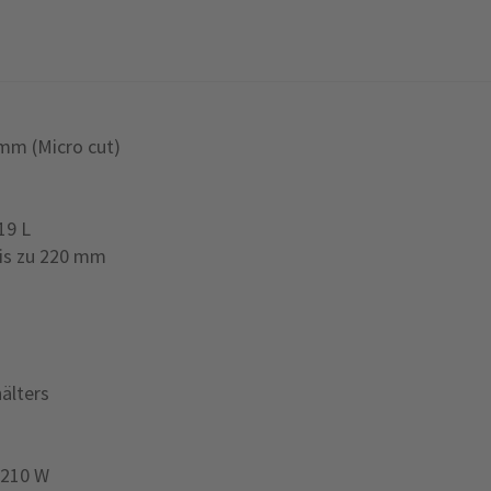
 mm (Micro cut)
19 L
bis zu 220 mm
älters
 210 W