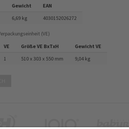
Gewicht
EAN
m
6,69 kg
4030152026272
Verpackungseinheit (VE)
VE
Größe VE BxTxH
Gewicht VE
1
510 x 303 x 550 mm
9,04 kg
CH