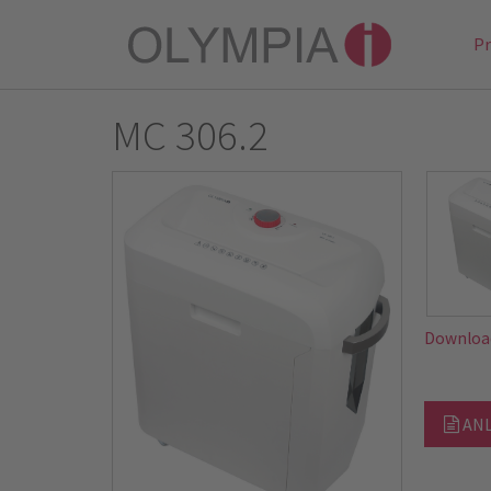
P
MC 306.2
Downloa
ANL