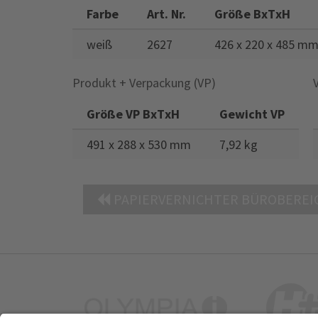
Farbe
Art. Nr.
Größe BxTxH
weiß
2627
426 x 220 x 485 m
Produkt + Verpackung (VP)
Größe VP BxTxH
Gewicht VP
491 x 288 x 530 mm
7,92 kg
PAPIERVERNICHTER BÜROBEREI