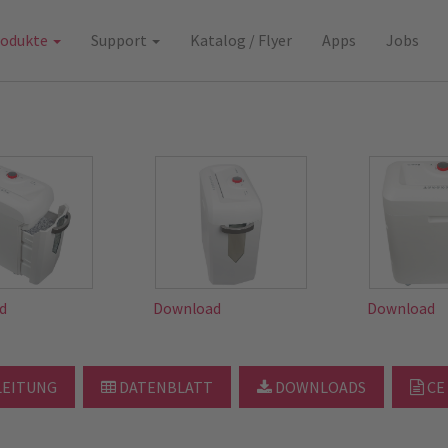
rodukte
Support
Katalog / Flyer
Apps
Jobs
d
Download
Download
EITUNG
DATENBLATT
DOWNLOADS
CE