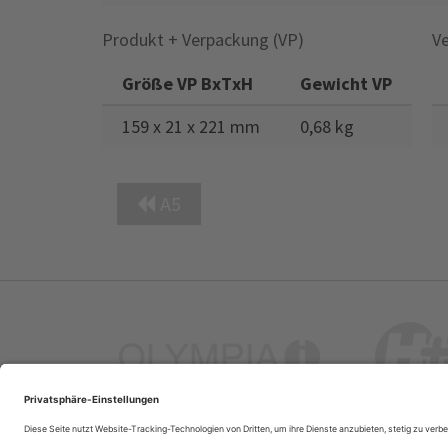
Produkt + Verpackung (VP)
Ve
Größe VP BxTxH
Gewicht VP
159 x 21 x 221 mm
0,68 kg
A5