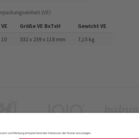
rpackungseinheit (VE)
VE
Größe VE BxTxH
Gewicht VE
10
332 x 239 x 118 mm
7,15 kg