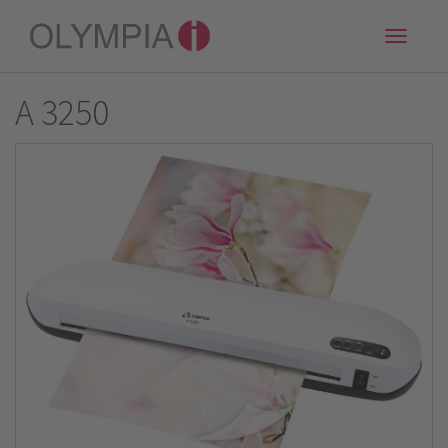
Toggle
naviga
A 3250