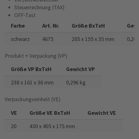
Steuerrechnung (TAX)
OFF-Tast
Farbe
Art. Nr.
Größe BxTxH
Gewi
schwarz
4675
205 x 155 x 35 mm
0,20
Produkt + Verpackung (VP)
Größe VP BxTxH
Gewicht VP
238 x 161 x 36 mm
0,296 kg
Verpackungseinheit (VE)
VE
Größe VE BxTxH
Gewicht VE
20
430 x 405 x 175 mm