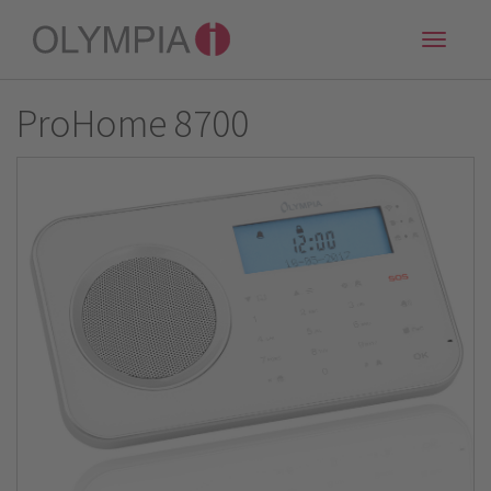
Toggle
naviga
ProHome 8700