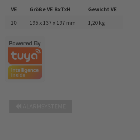
VE
Größe VE BxTxH
Gewicht VE
10
195 x 137 x 197 mm
1,20 kg
ALARMSYSTEME