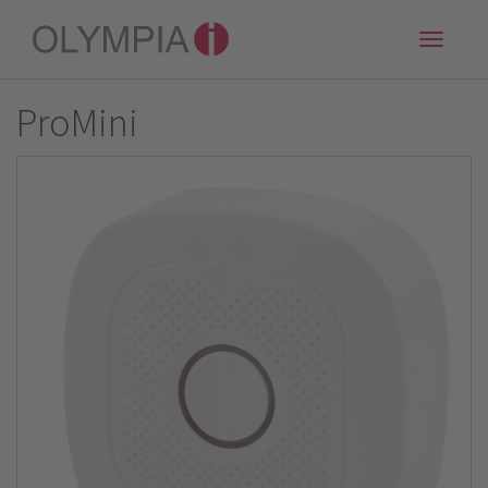
Toggle
naviga
ProMini