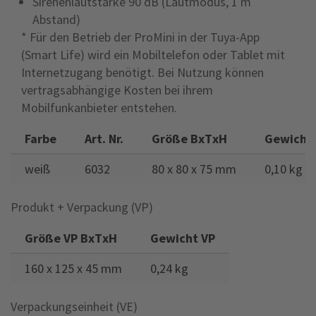
Sirenenlautstärke 90 dB (Lautmodus, 1 m
Abstand)
* Für den Betrieb der ProMini in der Tuya-App
(Smart Life) wird ein Mobiltelefon oder Tablet mit
Internetzugang benötigt. Bei Nutzung können
vertragsabhängige Kosten bei ihrem
Mobilfunkanbieter entstehen.
Farbe
Art. Nr.
Größe BxTxH
Gewicht
weiß
6032
80 x 80 x 75 mm
0,10 kg
Produkt + Verpackung (VP)
Größe VP BxTxH
Gewicht VP
160 x 125 x 45 mm
0,24 kg
Verpackungseinheit (VE)