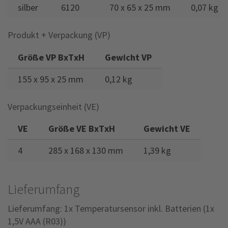
silber
6120
70 x 65 x 25 mm
0,07 kg
Produkt + Verpackung (VP)
Größe VP BxTxH
Gewicht VP
155 x 95 x 25 mm
0,12 kg
Verpackungseinheit (VE)
VE
Größe VE BxTxH
Gewicht VE
4
285 x 168 x 130 mm
1,39 kg
Lieferumfang
Lieferumfang: 1x Temperatursensor inkl. Batterien (1x
1,5V AAA (R03))