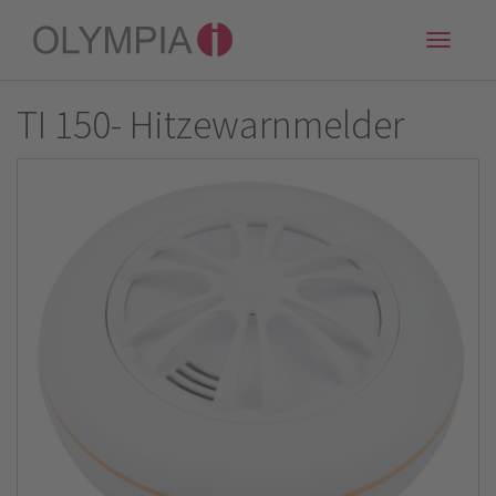
Toggle
naviga
TI 150- Hitzewarnmelder