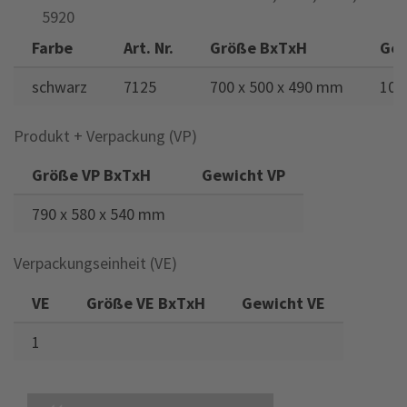
5920
Farbe
Art. Nr.
Größe BxTxH
Gew
schwarz
7125
700 x 500 x 490 mm
106
Produkt + Verpackung (VP)
Größe VP BxTxH
Gewicht VP
790 x 580 x 540 mm
Verpackungseinheit (VE)
VE
Größe VE BxTxH
Gewicht VE
1