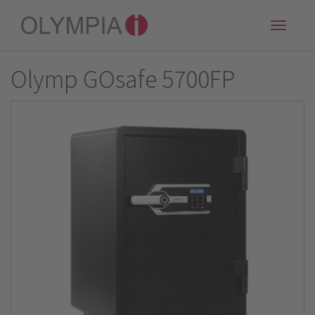
Toggle
naviga
Olymp GOsafe 5700FP