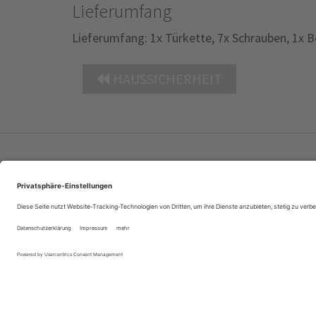
Lieferumfang
Lieferumfang: 1x Türkette, 7x Schrauben, 1x 
HAUSSICHERHEIT
Portrait
Kontakt
Datenschutz
FAQ
Si