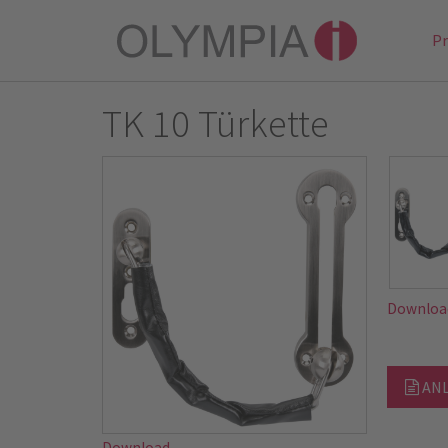
P
TK 10 Türkette
Downloa
ANL
Download