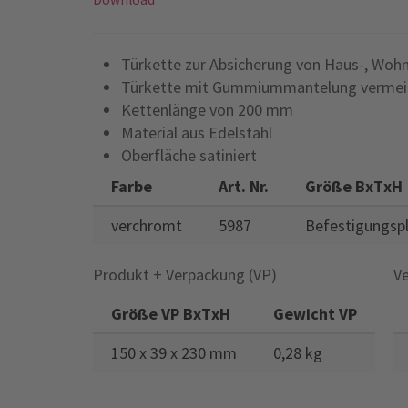
Türkette zur Absicherung von Haus-, Wohn
Türkette mit Gummiummantelung vermeid
Kettenlänge von 200 mm
Material aus Edelstahl
Oberfläche satiniert
Farbe
Art. Nr.
Größe BxTxH
verchromt
5987
Befestigungspl
Produkt + Verpackung (VP)
Ve
Größe VP BxTxH
Gewicht VP
150 x 39 x 230 mm
0,28 kg