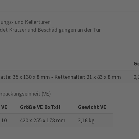
ungs- und Kellertüren
et Kratzer und Beschädigungen an der Tür
G
atte: 35 x 130 x 8 mm - Kettenhalter: 21 x 83 x 8 mm
0,
rpackungseinheit (VE)
VE
Größe VE BxTxH
Gewicht VE
10
420 x 255 x 178 mm
3,16 kg