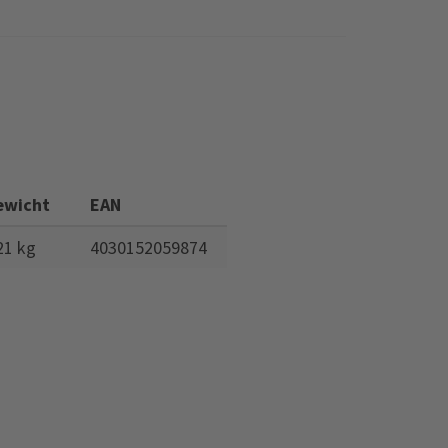
ewicht
EAN
21 kg
4030152059874