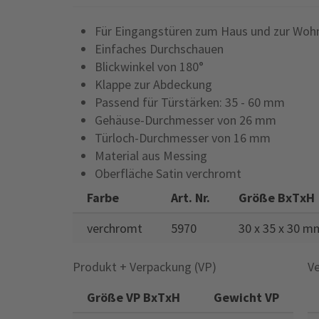
Für Eingangstüren zum Haus und zur Woh
Einfaches Durchschauen
Blickwinkel von 180°
Klappe zur Abdeckung
Passend für Türstärken: 35 - 60 mm
Gehäuse-Durchmesser von 26 mm
Türloch-Durchmesser von 16 mm
Material aus Messing
Oberfläche Satin verchromt
Farbe
Art. Nr.
Größe BxTxH
verchromt
5970
30 x 35 x 30 m
Produkt + Verpackung (VP)
Ve
Größe VP BxTxH
Gewicht VP