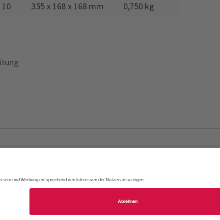
10
355 x 168 x 168 mm
0,750 kg
itung