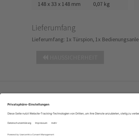
148 x 33 x 148 mm
0,07 kg
Lieferumfang
Lieferumfang: 1x Türspion, 1x Bedienungsanle
HAUSSICHERHEIT