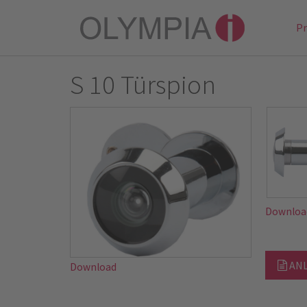
P
S 10 Türspion
Downloa
ANL
Download