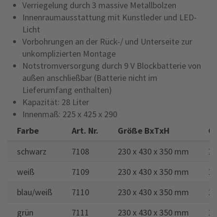
Verriegelung durch 3 massive Metallbolzen
Innenraumausstattung mit Kunstleder und LED-
Licht
Vorbohrungen an der Rück-/ und Unterseite zur
unkomplizierten Montage
Notstromversorgung durch 9 V Blockbatterie von
außen anschließbar (Batterie nicht im
Lieferumfang enthalten)
Kapazität: 28 Liter
Innenmaß: 225 x 425 x 290
Farbe
Art. Nr.
Größe BxTxH
G
schwarz
7108
230 x 430 x 350 mm
14
weiß
7109
230 x 430 x 350 mm
14
blau/weiß
7110
230 x 430 x 350 mm
14
grün
7111
230 x 430 x 350 mm
14