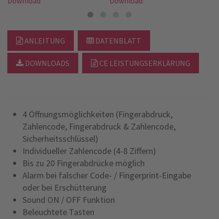
Download
Download
D
ANLEITUNG
DATENBLATT
DOWNLOADS
CE LEISTUNGSERKLÄRUNG
4 Öffnungsmöglichkeiten (Fingerabdruck,
Zahlencode, Fingerabdruck & Zahlencode,
Sicherheitsschlüssel)
Individueller Zahlencode (4-8 Ziffern)
Bis zu 20 Fingerabdrücke möglich
Alarm bei falscher Code- / Fingerprint-Eingabe
oder bei Erschütterung
Sound ON / OFF Funktion
Beleuchtete Tasten