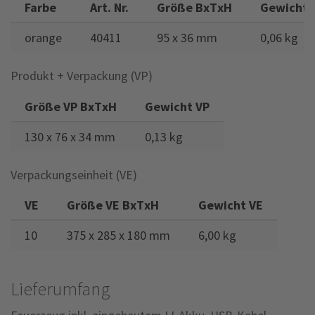
Farbe
Art. Nr.
Größe BxTxH
Gewicht
orange
40411
95 x 36 mm
0,06 kg
Produkt + Verpackung (VP)
Größe VP BxTxH
Gewicht VP
130 x 76 x 34 mm
0,13 kg
Verpackungseinheit (VE)
VE
Größe VE BxTxH
Gewicht VE
10
375 x 285 x 180 mm
6,00 kg
Lieferumfang