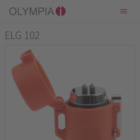
Toggle
naviga
ELG 102