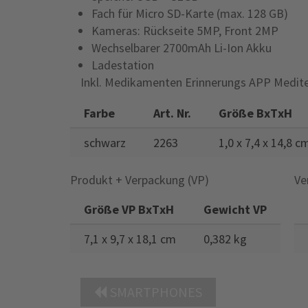
Fach für Micro SD-Karte (max. 128 GB)
Kameras: Rückseite 5MP, Front 2MP
Wechselbarer 2700mAh Li-Ion Akku
Ladestation
Inkl. Medikamenten Erinnerungs APP Medite
Farbe
Art. Nr.
Größe BxTxH
schwarz
2263
1,0 x 7,4 x 14,8 c
Produkt + Verpackung (VP)
Ve
Größe VP BxTxH
Gewicht VP
7,1 x 9,7 x 18,1 cm
0,382 kg
SMARTPHONES