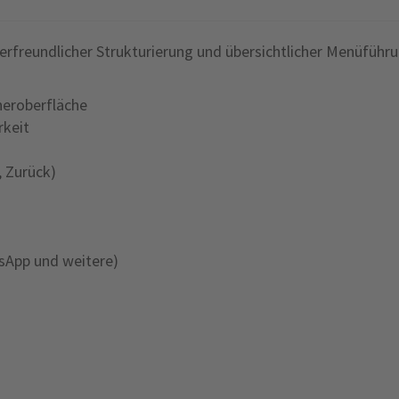
rfreundlicher Strukturierung und übersichtlicher Menüführ
neroberfläche
rkeit
, Zurück)
tsApp und weitere)