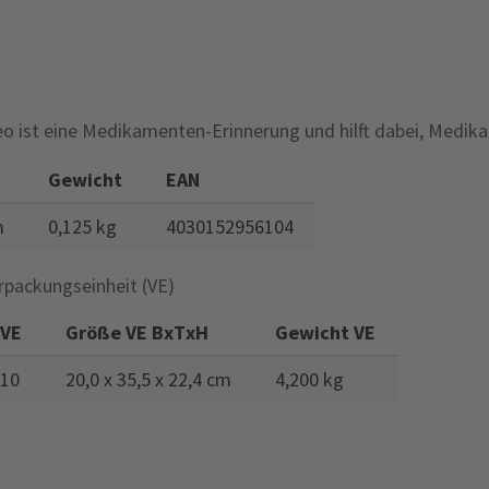
o ist eine Medikamenten-Erinnerung und hilft dabei, Medik
Gewicht
EAN
m
0,125 kg
4030152956104
rpackungseinheit (VE)
VE
Größe VE BxTxH
Gewicht VE
10
20,0 x 35,5 x 22,4 cm
4,200 kg