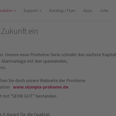
rodukte
Support
Katalog / Flyer
Apps
Jobs
 Zukunft ein
 an. Unsere neue ProHome-Serie schreibt das nächste Kapitel
ct Alarmanlage mit den spannenden,
ms.
hen Sie doch unsere Webseite der ProHome
ration
www.olympia-prohome.de
t mit "SEHR GUT" bestanden.
X-Award für die Qualität,