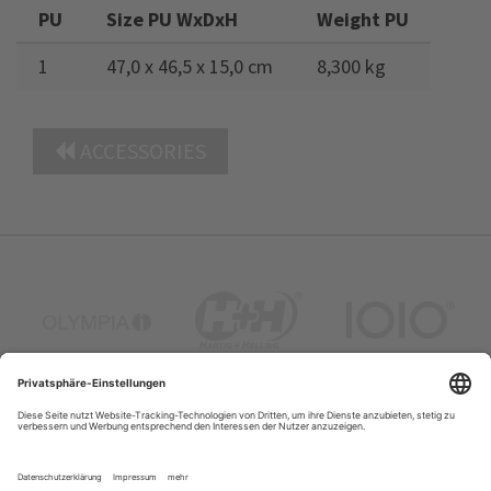
PU
Size PU WxDxH
Weight PU
1
47,0 x 46,5 x 15,0 cm
8,300 kg
ACCESSORIES