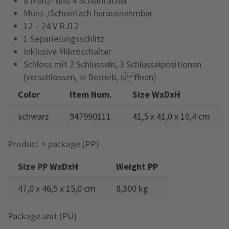
8 Münz- und 4 Scheinfächer
Münz-/Scheinfach herausnehmbar
12 – 24 V RJ12
1 Separierungsschlitz
Inklusive Mikroschalter
Schloss mit 2 Schlüsseln, 3 Schlüsselpositionen
(verschlossen, in Betrieb, öffnen)
Color
Item Num.
Size WxDxH
schwarz
947990111
41,5 x 41,0 x 10,4 cm
Product + package (PP)
Size PP WxDxH
Weight PP
47,0 x 46,5 x 15,0 cm
8,300 kg
Package unit (PU)